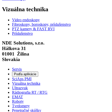
Vizuálna technika
Video endoskopy
Fibroskopy, boroskopy, príslušenstvo
PTZ kamery & FAST RVI
Príslušenstvo
NDE Solutions, s.r.o.
Hálkova 31
01001 Žilina
Slovakia
Servis
Podľa aplikácie
SciAps PMI
Vizuálna technika
Ultrazvuk
Rádiografia RT / RTG
EMAT
Roboty
Tvrdomery
Penetračné skúšky