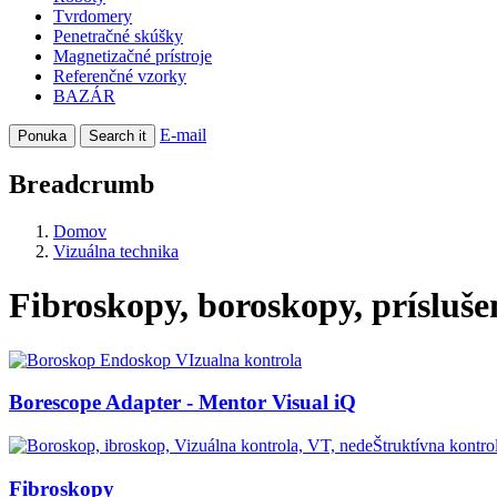
Tvrdomery
Penetračné skúšky
Magnetizačné prístroje
Referenčné vzorky
BAZÁR
E-mail
Ponuka
Search it
Breadcrumb
Domov
Vizuálna technika
Fibroskopy, boroskopy, prísluše
Borescope Adapter - Mentor Visual iQ
Fibroskopy