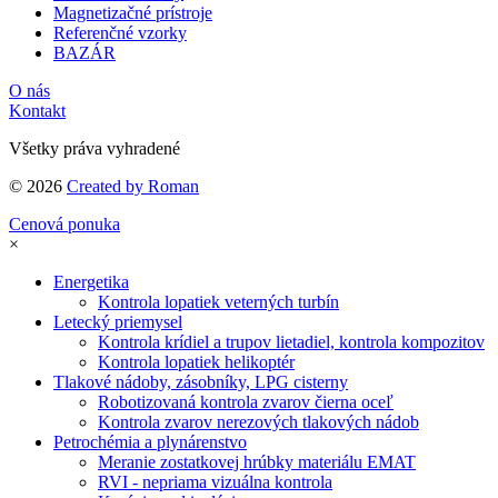
Magnetizačné prístroje
Referenčné vzorky
BAZÁR
O nás
Kontakt
Všetky práva vyhradené
© 2026
Created by Roman
Cenová ponuka
×
Energetika
Kontrola lopatiek veterných turbín
Letecký priemysel
Kontrola krídiel a trupov lietadiel, kontrola kompozitov
Kontrola lopatiek helikoptér
Tlakové nádoby, zásobníky, LPG cisterny
Robotizovaná kontrola zvarov čierna oceľ
Kontrola zvarov nerezových tlakových nádob
Petrochémia a plynárenstvo
Meranie zostatkovej hrúbky materiálu EMAT
RVI - nepriama vizuálna kontrola