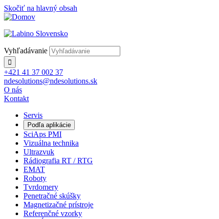
Skočiť na hlavný obsah
Vyhľadávanie
+421 41 37 002 37
ndesolutions@ndesolutions.sk
O nás
Kontakt
Servis
Podľa aplikácie
SciAps PMI
Vizuálna technika
Ultrazvuk
Rádiografia RT / RTG
EMAT
Roboty
Tvrdomery
Penetračné skúšky
Magnetizačné prístroje
Referenčné vzorky