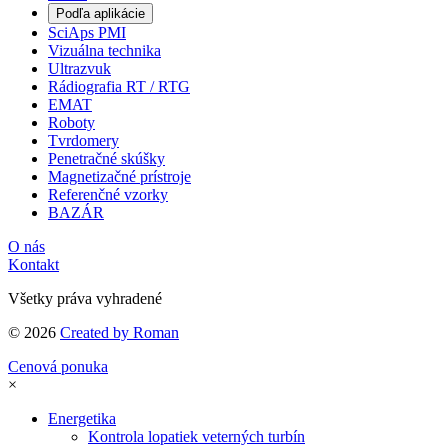
Podľa aplikácie
SciAps PMI
Vizuálna technika
Ultrazvuk
Rádiografia RT / RTG
EMAT
Roboty
Tvrdomery
Penetračné skúšky
Magnetizačné prístroje
Referenčné vzorky
BAZÁR
O nás
Kontakt
Všetky práva vyhradené
© 2026
Created by Roman
Cenová ponuka
×
Energetika
Kontrola lopatiek veterných turbín